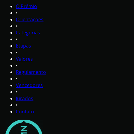
O Prêmio
•
Orientações
•
Categorias
•
Etapas
•
Valores
•
Regulamento
•
Vencedores
•
Jurados
•
Contato