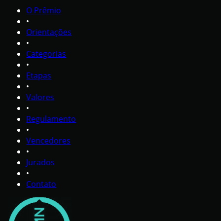
O Prêmio
•
Orientações
•
Categorias
•
Etapas
•
Valores
•
Regulamento
•
Vencedores
•
Jurados
•
Contato