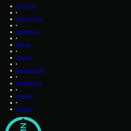
O Prêmio
•
Orientações
•
Categorias
•
Etapas
•
Valores
•
Regulamento
•
Vencedores
•
Jurados
•
Contato