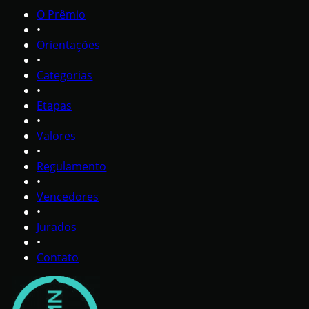
O Prêmio
•
Orientações
•
Categorias
•
Etapas
•
Valores
•
Regulamento
•
Vencedores
•
Jurados
•
Contato