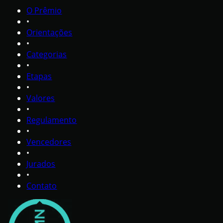
O Prêmio
•
Orientações
•
Categorias
•
Etapas
•
Valores
•
Regulamento
•
Vencedores
•
Jurados
•
Contato