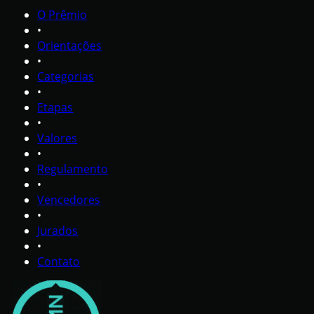
O Prêmio
•
Orientações
•
Categorias
•
Etapas
•
Valores
•
Regulamento
•
Vencedores
•
Jurados
•
Contato