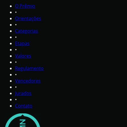
O Prêmio
•
Orientações
•
Categorias
•
Etapas
•
Valores
•
Regulamento
•
Vencedores
•
Jurados
•
Contato