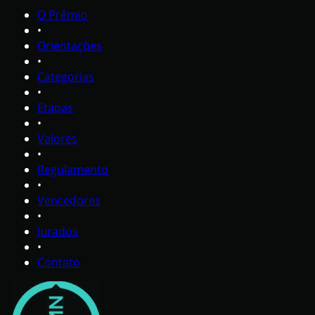
O Prêmio
•
Orientações
•
Categorias
•
Etapas
•
Valores
•
Regulamento
•
Vencedores
•
Jurados
•
Contato