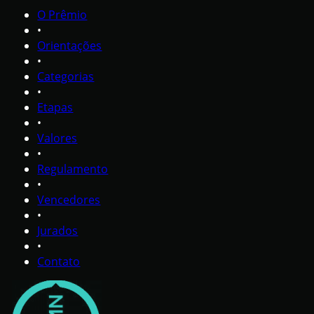
O Prêmio
•
Orientações
•
Categorias
•
Etapas
•
Valores
•
Regulamento
•
Vencedores
•
Jurados
•
Contato