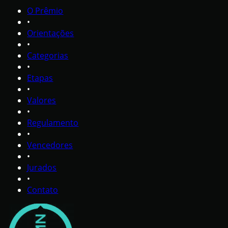
O Prêmio
•
Orientações
•
Categorias
•
Etapas
•
Valores
•
Regulamento
•
Vencedores
•
Jurados
•
Contato