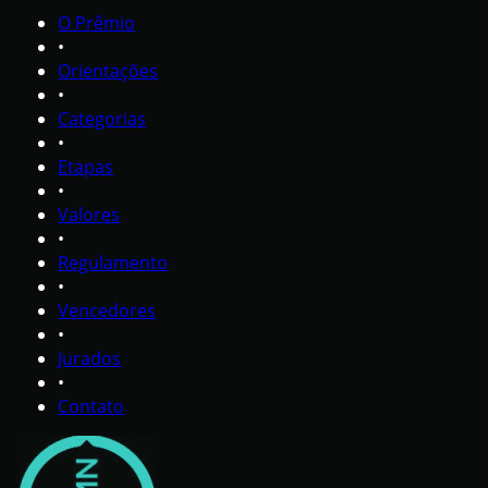
O Prêmio
•
Orientações
•
Categorias
•
Etapas
•
Valores
•
Regulamento
•
Vencedores
•
Jurados
•
Contato