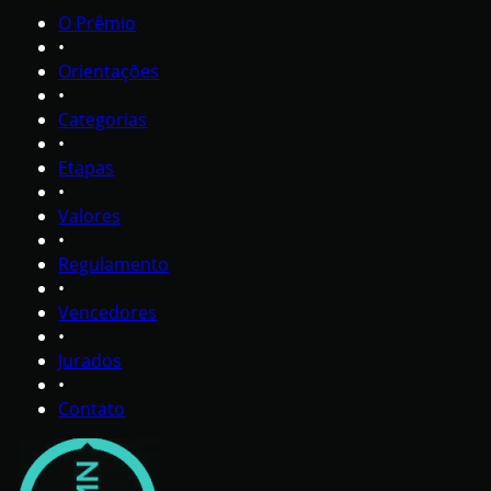
O Prêmio
•
Orientações
•
Categorias
•
Etapas
•
Valores
•
Regulamento
•
Vencedores
•
Jurados
•
Contato