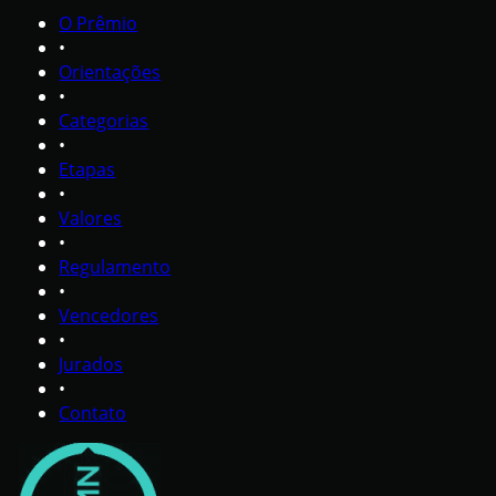
O Prêmio
•
Orientações
•
Categorias
•
Etapas
•
Valores
•
Regulamento
•
Vencedores
•
Jurados
•
Contato