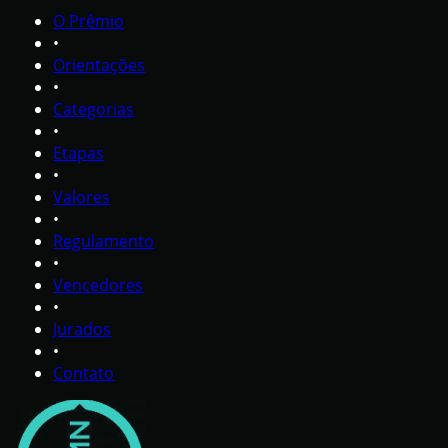
O Prêmio
•
Orientações
•
Categorias
•
Etapas
•
Valores
•
Regulamento
•
Vencedores
•
Jurados
•
Contato