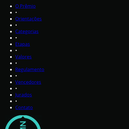
O Prêmio
•
Orientações
•
Categorias
•
Etapas
•
Valores
•
Regulamento
•
Vencedores
•
Jurados
•
Contato