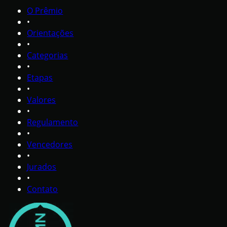
O Prêmio
•
Orientações
•
Categorias
•
Etapas
•
Valores
•
Regulamento
•
Vencedores
•
Jurados
•
Contato