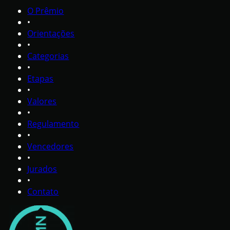
O Prêmio
•
Orientações
•
Categorias
•
Etapas
•
Valores
•
Regulamento
•
Vencedores
•
Jurados
•
Contato